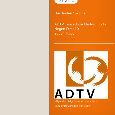
Hier finden Sie uns
ADTV Tanzschule Hartwig Galts
Negen Dimt 10
26524 Hage
Mitglied im Allgemeinen Deutschen
Tanzlehrerverband seit 1987